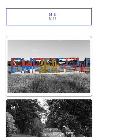
ME
NU